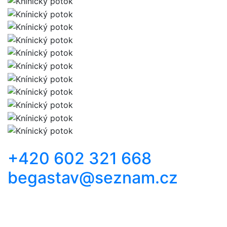
Kontaktní informace
+420 602 321 668
begastav@seznam.cz
BEGASTAV S.R.O.
Dobšická 3399/5
669 02 Znojmo